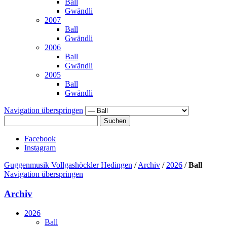
Ball
Gwändli
2007
Ball
Gwändli
2006
Ball
Gwändli
2005
Ball
Gwändli
Navigation überspringen
Suchen
Facebook
Instagram
Guggenmusik Vollgashöckler Hedingen
/
Archiv
/
2026
/
Ball
Navigation überspringen
Archiv
2026
Ball