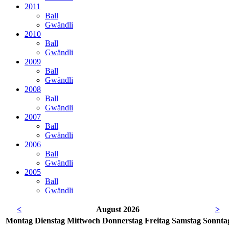
2011
Ball
Gwändli
2010
Ball
Gwändli
2009
Ball
Gwändli
2008
Ball
Gwändli
2007
Ball
Gwändli
2006
Ball
Gwändli
2005
Ball
Gwändli
<
August 2026
>
Mo
ntag
Di
enstag
Mi
ttwoch
Do
nnerstag
Fr
eitag
Sa
mstag
So
nnta