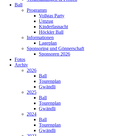
Ball
Programm
Vollgas Party
Umzug
Kinderfasnacht
Höckler Ball
Informationen
Lageplan
Sponsoring und Gönnerschaft
Sponsoren 2026
Fotos
Archiv
2026
Ball
Tourenplan
Gwändli
2025
Ball
Tourenplan
Gwändli
2024
Ball
Tourenplan
Gwändli
2023