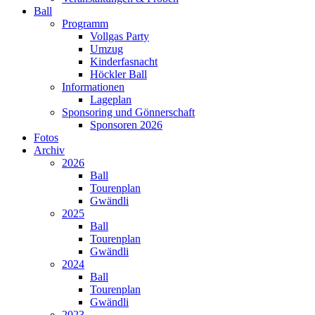
Ball
Programm
Vollgas Party
Umzug
Kinderfasnacht
Höckler Ball
Informationen
Lageplan
Sponsoring und Gönnerschaft
Sponsoren 2026
Fotos
Archiv
2026
Ball
Tourenplan
Gwändli
2025
Ball
Tourenplan
Gwändli
2024
Ball
Tourenplan
Gwändli
2023