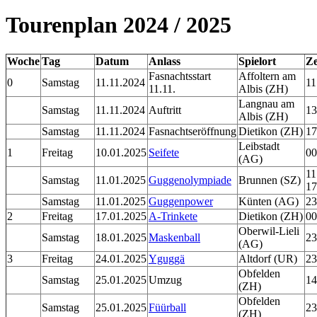
Tourenplan 2024 / 2025
Woche
Tag
Datum
Anlass
Spielort
Ze
Fasnachtsstart
Affoltern am
0
Samstag
11.11.2024
11
11.11.
Albis (ZH)
Langnau am
Samstag
11.11.2024
Auftritt
13
Albis (ZH)
Samstag
11.11.2024
Fasnachtseröffnung
Dietikon (ZH)
17
Leibstadt
1
Freitag
10.01.2025
Seifete
00
(AG)
11
Samstag
11.01.2025
Guggenolympiade
Brunnen (SZ)
17
Samstag
11.01.2025
Guggenpower
Künten (AG)
23
2
Freitag
17.01.2025
A-Trinkete
Dietikon (ZH)
00
Oberwil-Lieli
Samstag
18.01.2025
Maskenball
23
(AG)
3
Freitag
24.01.2025
Yguggä
Altdorf (UR)
23
Obfelden
Samstag
25.01.2025
Umzug
14
(ZH)
Obfelden
Samstag
25.01.2025
Füürball
23
(ZH)