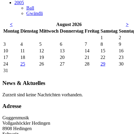
2005
Ball
Gwändli
<
August 2026
>
Mo
ntag
Di
enstag
Mi
ttwoch
Do
nnerstag
Fr
eitag
Sa
mstag
So
nnta
1
2
3
4
5
6
7
8
9
10
11
12
13
14
15
16
17
18
19
20
21
22
23
24
25
26
27
28
29
30
31
News & Aktuelles
Zurzeit sind keine Nachrichten vorhanden.
Adresse
Guggenmusik
Vollgashöckler Hedingen
8908 Hedingen
Schweiz