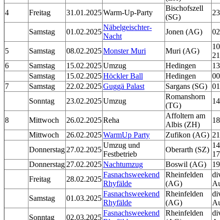
Bischofszell
4
Freitag
31.01.2025
Warm-Up-Party
23
(SG)
Näbelgeischter-
Samstag
01.02.2025
Jonen (AG)
02
Nacht
10
5
Samstag
08.02.2025
Monster Muri
Muri (AG)
21
6
Samstag
15.02.2025
Umzug
Hedingen
13
Samstag
15.02.2025
Höckler Ball
Hedingen
00
7
Samstag
22.02.2025
Guggä Palast
Sargans (SG)
01
Romanshorn
Sonntag
23.02.2025
Umzug
14
(TG)
Affoltern am
8
Mittwoch
26.02.2025
Reha
18
Albis (ZH)
Mittwoch
26.02.2025
WarmUp Party
Zufikon (AG)
21
Umzug und
14
Donnerstag
27.02.2025
Oberarth (SZ)
Festbetrieb
17
Donnerstag
27.02.2025
Nachtumzug
Boswil (AG)
19
Fasnachsweekend
Rheinfelden
di
Freitag
28.02.2025
Rhyfälde
(AG)
Au
Fasnachsweekend
Rheinfelden
di
Samstag
01.03.2025
Rhyfälde
(AG)
Au
Fasnachsweekend
Rheinfelden
di
Sonntag
02.03.2025