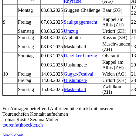
Rhyfälde
(AG)
Au
17
Montag
03.03.2025
Guggen-Challenge
Baar (ZG)
22
Kappel am
9
Freitag
07.03.2025
Säuliguggernacht
22
Albis (ZH)
Samstag
08.03.2025
Umzug
Urdorf (ZH)
14
Samstag
08.03.2025
Alphüttli
Rossau (ZH)
21
Maschwanden
Samstag
08.03.2025
Maskenball
23
(ZH)
Sonntag
09.03.2025
Üerzliker Umzug
Oberamt
13
Kappel am
09.03.2025
Uuslumpete
20
Albis (ZH)
10
Freitag
14.03.2025
Gugge-Festival
Widen (AG)
21
Freitag
14.03.2025
Uuslumpete
Urdorf (ZH)
23
Zwillikon
Samstag
15.03.2025
Maskenball
23
(ZH)
Für Anfragen betreffend Auftritten bitte direkt mit unseren
Tourenchefen Kontakt aufnehmen
Tobias Rösti / Seraina Müller
touren(at)hoeckler.ch
Nach oben