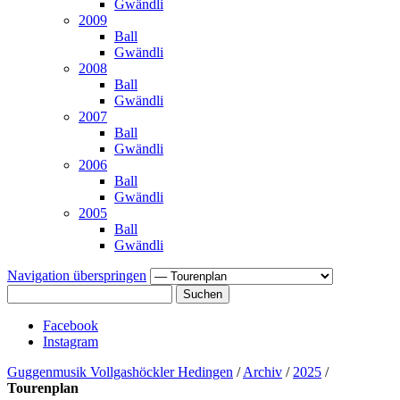
Gwändli
2009
Ball
Gwändli
2008
Ball
Gwändli
2007
Ball
Gwändli
2006
Ball
Gwändli
2005
Ball
Gwändli
Navigation überspringen
Suchen
Facebook
Instagram
Guggenmusik Vollgashöckler Hedingen
/
Archiv
/
2025
/
Tourenplan