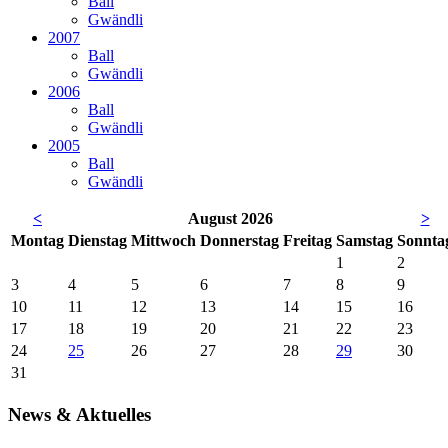
Ball
Gwändli
2007
Ball
Gwändli
2006
Ball
Gwändli
2005
Ball
Gwändli
<
August 2026
>
Mo
ntag
Di
enstag
Mi
ttwoch
Do
nnerstag
Fr
eitag
Sa
mstag
So
nnta
1
2
3
4
5
6
7
8
9
10
11
12
13
14
15
16
17
18
19
20
21
22
23
24
25
26
27
28
29
30
31
News & Aktuelles