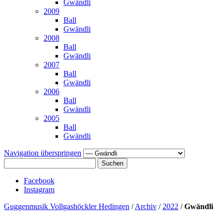
Gwändli
2009
Ball
Gwändli
2008
Ball
Gwändli
2007
Ball
Gwändli
2006
Ball
Gwändli
2005
Ball
Gwändli
Navigation überspringen
Suchen
Facebook
Instagram
Guggenmusik Vollgashöckler Hedingen
/
Archiv
/
2022
/
Gwändli