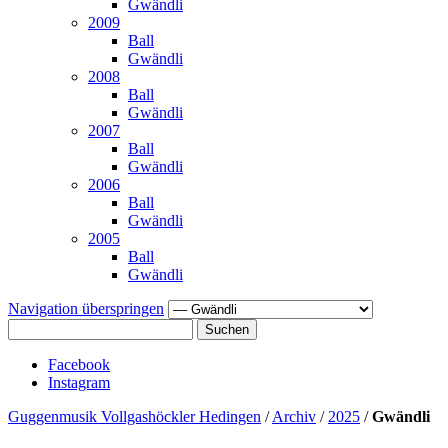
Gwändli
2009
Ball
Gwändli
2008
Ball
Gwändli
2007
Ball
Gwändli
2006
Ball
Gwändli
2005
Ball
Gwändli
Navigation überspringen
Suchen
Facebook
Instagram
Guggenmusik Vollgashöckler Hedingen
/
Archiv
/
2025
/
Gwändli