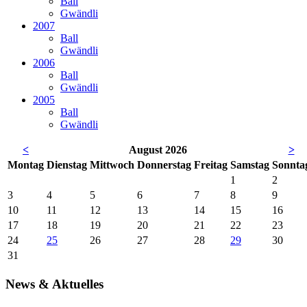
Ball
Gwändli
2007
Ball
Gwändli
2006
Ball
Gwändli
2005
Ball
Gwändli
<
August 2026
>
Mo
ntag
Di
enstag
Mi
ttwoch
Do
nnerstag
Fr
eitag
Sa
mstag
So
nnta
1
2
3
4
5
6
7
8
9
10
11
12
13
14
15
16
17
18
19
20
21
22
23
24
25
26
27
28
29
30
31
News & Aktuelles