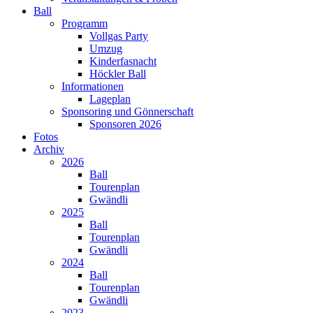
Ball
Programm
Vollgas Party
Umzug
Kinderfasnacht
Höckler Ball
Informationen
Lageplan
Sponsoring und Gönnerschaft
Sponsoren 2026
Fotos
Archiv
2026
Ball
Tourenplan
Gwändli
2025
Ball
Tourenplan
Gwändli
2024
Ball
Tourenplan
Gwändli
2023