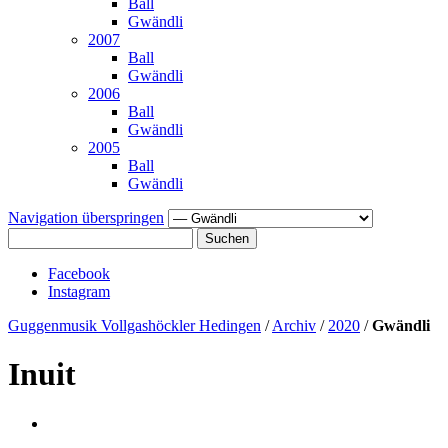
Ball
Gwändli
2007
Ball
Gwändli
2006
Ball
Gwändli
2005
Ball
Gwändli
Navigation überspringen
Suchen
Facebook
Instagram
Guggenmusik Vollgashöckler Hedingen
/
Archiv
/
2020
/
Gwändli
Inuit