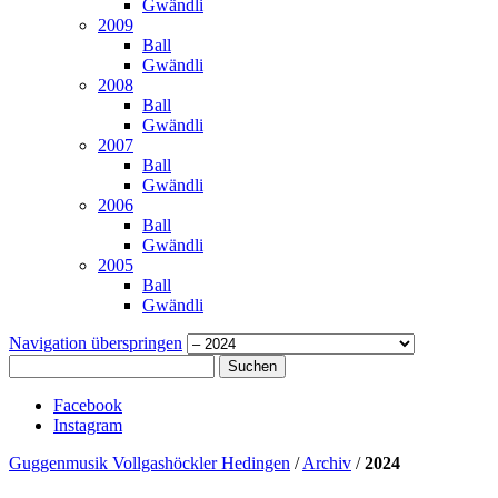
Gwändli
2009
Ball
Gwändli
2008
Ball
Gwändli
2007
Ball
Gwändli
2006
Ball
Gwändli
2005
Ball
Gwändli
Navigation überspringen
Suchen
Facebook
Instagram
Guggenmusik Vollgashöckler Hedingen
/
Archiv
/
2024