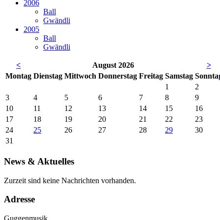
2006
Ball
Gwändli
2005
Ball
Gwändli
<
August 2026
>
Mo
ntag
Di
enstag
Mi
ttwoch
Do
nnerstag
Fr
eitag
Sa
mstag
So
nnta
1
2
3
4
5
6
7
8
9
10
11
12
13
14
15
16
17
18
19
20
21
22
23
24
25
26
27
28
29
30
31
News & Aktuelles
Zurzeit sind keine Nachrichten vorhanden.
Adresse
Guggenmusik