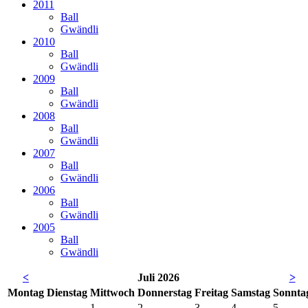
2011
Ball
Gwändli
2010
Ball
Gwändli
2009
Ball
Gwändli
2008
Ball
Gwändli
2007
Ball
Gwändli
2006
Ball
Gwändli
2005
Ball
Gwändli
<
Juli 2026
>
Mo
ntag
Di
enstag
Mi
ttwoch
Do
nnerstag
Fr
eitag
Sa
mstag
So
nnta
1
2
3
4
5