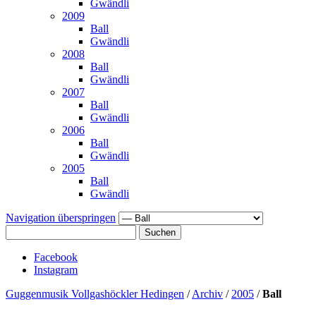
Gwändli
2009
Ball
Gwändli
2008
Ball
Gwändli
2007
Ball
Gwändli
2006
Ball
Gwändli
2005
Ball
Gwändli
Navigation überspringen
Suchen
Facebook
Instagram
Guggenmusik Vollgashöckler Hedingen
/
Archiv
/
2005
/
Ball