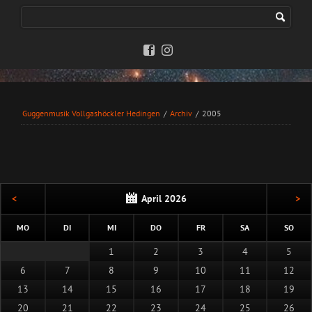
Guggenmusik Vollgashöckler Hedingen
/
Archiv
/
2005
<
April 2026
>
NTAG
ENSTAG
TTWOCH
NNERSTAG
EITAG
MSTAG
NNT
MO
DI
MI
DO
FR
SA
SO
1
2
3
4
5
6
7
8
9
10
11
12
13
14
15
16
17
18
19
20
21
22
23
24
25
26