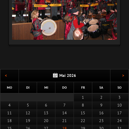
<
Mai 2026
>
NTAG
ENSTAG
TTWOCH
NNERSTAG
EITAG
MSTAG
NNT
MO
DI
MI
DO
FR
SA
SO
1
2
3
4
5
6
7
8
9
10
11
12
13
14
15
16
17
18
19
20
21
22
23
24
25
26
27
28
29
30
31